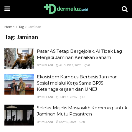
Home
Tag
Jaminan
Tag:
Jaminan
Pasar AS Tetap Bergejolak, AI Tidak Lagi
Menjadi Jaminan Kenaikan Saham
BY
MELANI
AUGUST 3, 2026
0
Ekosistem Kampus Berbasis Jaminan
Sosial melalui Kerja Sama BPJS
Ketenagakerjaan dan UNEJ
BY
MELANI
JULY 8, 2026
0
Seleksi Majelis Masyayikh Kemenag untuk
Jaminan Mutu Pesantren
BY
MELANI
MAY 8, 2026
0