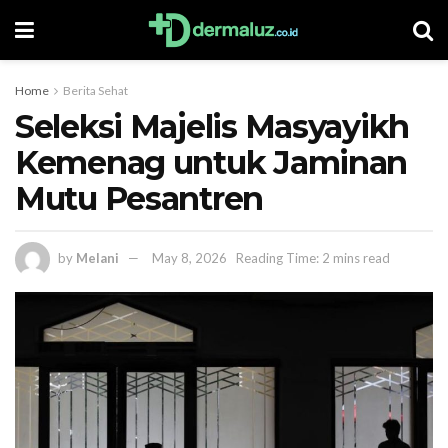
Home
Berita Sehat
Seleksi Majelis Masyayikh
Kemenag untuk Jaminan
Mutu Pesantren
by
Melani
May 8, 2026
Reading Time: 2 mins read