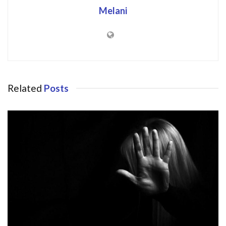
Melani
Related
Posts