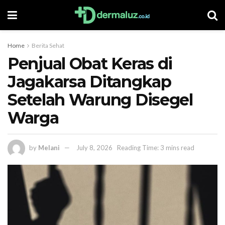
Home
Berita Sehat
Penjual Obat Keras di
Jagakarsa Ditangkap
Setelah Warung Disegel
Warga
by
Melani
July 8, 2026
Reading Time: 3 mins read