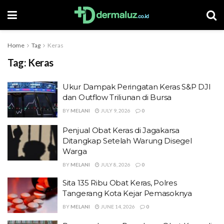
Home
Tag
Keras
Tag:
Keras
Ukur Dampak Peringatan Keras S&P DJI
dan Outflow Triliunan di Bursa
BY
MELANI
JULY 9, 2026
0
Penjual Obat Keras di Jagakarsa
Ditangkap Setelah Warung Disegel
Warga
BY
MELANI
JULY 8, 2026
0
Sita 135 Ribu Obat Keras, Polres
Tangerang Kota Kejar Pemasoknya
BY
MELANI
JUNE 14, 2026
0