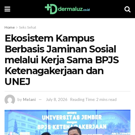
Home
Seks Sehat
Ekosistem Kampus
Berbasis Jaminan Sosial
melalui Kerja Sama BPJS
Ketenagakerjaan dan
UNEJ
by
Melani
July 8, 2026
Reading Time: 2 mins read