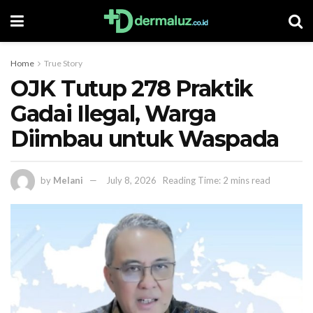
Home
True Story
OJK Tutup 278 Praktik
Gadai Ilegal, Warga
Diimbau untuk Waspada
by
Melani
July 8, 2026
Reading Time: 2 mins read