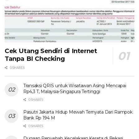
Cek Utang Sendiri di Internet
Tanpa BI Checking
0 SHARES
Transaksi QRIS untuk Wisatawan Asing Mencapai
Rp4,3 T, Malaysia-Singapura Tertinggi
0 SHARES
Pasutri Jakarta Hidup Mewah Ternyata Dari Rampok
Bank Rp 194 M
0 SHARES
Dugaan Penyebab Kecelakaan Kereta di Bekasi