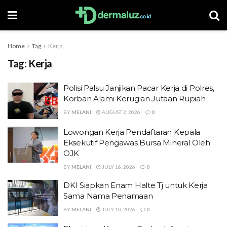
Home
Tag
Kerja
Tag:
Kerja
Polisi Palsu Janjikan Pacar Kerja di Polres,
Korban Alami Kerugian Jutaan Rupiah
BY
MELANI
AUGUST 2, 2026
0
Lowongan Kerja Pendaftaran Kepala
Eksekutif Pengawas Bursa Mineral Oleh
OJK
BY
MELANI
JULY 16, 2026
0
DKI Siapkan Enam Halte Tj untuk Kerja
Sama Nama Penamaan
BY
MELANI
JULY 10, 2026
0