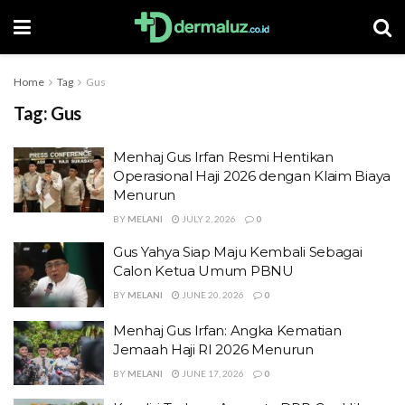
Home
Tag
Gus
Tag:
Gus
Menhaj Gus Irfan Resmi Hentikan
Operasional Haji 2026 dengan Klaim Biaya
Menurun
BY
MELANI
JULY 2, 2026
0
Gus Yahya Siap Maju Kembali Sebagai
Calon Ketua Umum PBNU
BY
MELANI
JUNE 20, 2026
0
Menhaj Gus Irfan: Angka Kematian
Jemaah Haji RI 2026 Menurun
BY
MELANI
JUNE 17, 2026
0