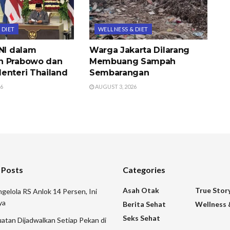
 DIET
WELLNESS & DIET
TNI dalam
Warga Jakarta Dilarang
n Prabowo dan
Membuang Sampah
enteri Thailand
Sembarangan
26
AUGUST 3, 2026
 Posts
Categories
Asah Otak
True Stor
gelola RS Anlok 14 Persen, Ini
ya
Berita Sehat
Wellness 
Seks Sehat
atan Dijadwalkan Setiap Pekan di