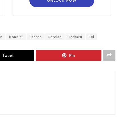
UNLOCK NOW
an
Kondisi
Paspro
Setelah
Terbaru
Tol
Tweet
Pin