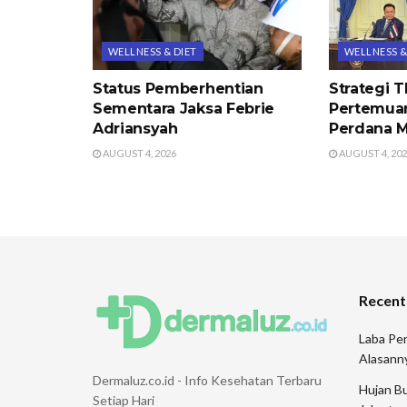
WELLNESS & DIET
WELLNESS &
Status Pemberhentian
Strategi 
Sementara Jaksa Febrie
Pertemua
Adriansyah
Perdana M
AUGUST 4, 2026
AUGUST 4, 20
Recent
Laba Pen
Alasann
Dermaluz.co.id - Info Kesehatan Terbaru
Hujan Bu
Setiap Hari