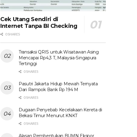
Cek Utang Sendiri di
Internet Tanpa BI Checking
0 SHARES
Transaksi QRIS untuk Wisatawan Asing
Mencapai Rp4,3 T, Malaysia-Singapura
Tertinggi
0 SHARES
Pasutri Jakarta Hidup Mewah Ternyata
Dari Rampok Bank Rp 194 M
0 SHARES
Dugaan Penyebab Kecelakaan Kereta di
Bekasi Timur Menurut KNKT
0 SHARES
Alasan Pembentukan BUMN Ekspor