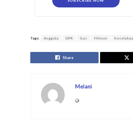
SUBSCRIBE NOW
Tags:
Anggota
DPR
Gus
Hilman
Kecelaka
Share
Melani