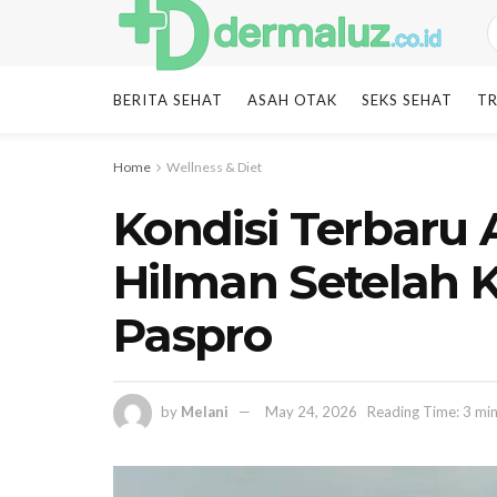
BERITA SEHAT
ASAH OTAK
SEKS SEHAT
TR
Home
Wellness & Diet
Kondisi Terbaru
Hilman Setelah K
Paspro
by
Melani
May 24, 2026
Reading Time: 3 mi