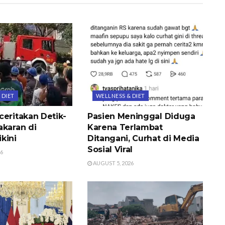
 DIET
WELLNESS & DIET
ceritakan Detik-
Pasien Meninggal Diduga
akaran di
Karena Terlambat
kini
Ditangani, Curhat di Media
Sosial Viral
26
AUGUST 5, 2026