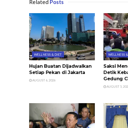
Related
Posts
WELLNESS & DIET
WELLNESS &
Hujan Buatan Dijadwalkan
Saksi Men
Setiap Pekan di Jakarta
Detik Keb
Gedung Ci
AUGUST 6, 2026
AUGUST 5, 20