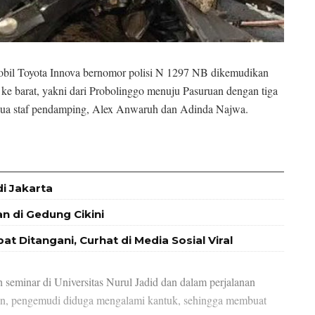
mobil Toyota Innova bernomor polisi N 1297 NB dikemudikan
r ke barat, yakni dari Probolinggo menuju Pasuruan dengan tiga
dua staf pendamping, Alex Anwaruh dan Adinda Najwa.
i Jakarta
n di Gedung Cikini
 Ditangani, Curhat di Media Sosial Viral
 seminar di Universitas Nurul Jadid dan dalam perjalanan
dian, pengemudi diduga mengalami kantuk, sehingga membuat