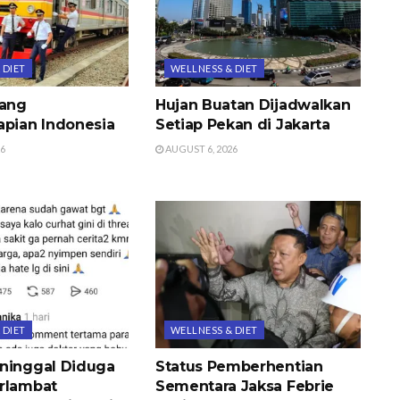
 DIET
WELLNESS & DIET
jang
Hujan Buatan Dijadwalkan
apian Indonesia
Setiap Pekan di Jakarta
26
AUGUST 6, 2026
 DIET
WELLNESS & DIET
ninggal Diduga
Status Pemberhentian
rlambat
Sementara Jaksa Febrie