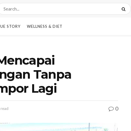
UE STORY
WELLNESS & DIET
 Mencapai
ngan Tanpa
por Lagi
0
 read