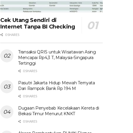
Cek Utang Sendiri di
Internet Tanpa BI Checking
0 SHARES
Transaksi QRIS untuk Wisatawan Asing
Mencapai Rp4,3 T, Malaysia-Singapura
Tertinggi
0 SHARES
Pasutri Jakarta Hidup Mewah Ternyata
Dari Rampok Bank Rp 194 M
0 SHARES
Dugaan Penyebab Kecelakaan Kereta di
Bekasi Timur Menurut KNKT
0 SHARES