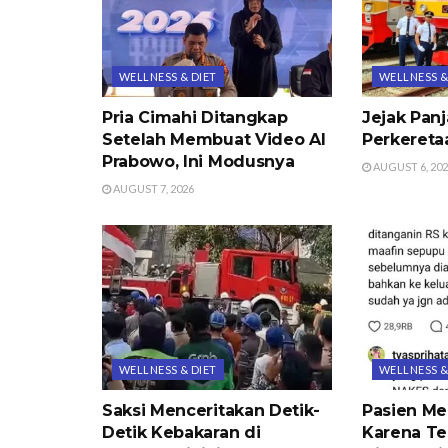
WELLNESS & DIET
WELLNESS &
Pria Cimahi Ditangkap
Jejak Pan
Setelah Membuat Video AI
Perkereta
Prabowo, Ini Modusnya
AUGUST 6, 20
AUGUST 7, 2026
WELLNESS & DIET
WELLNESS &
Saksi Menceritakan Detik-
Pasien Me
Detik Kebakaran di
Karena Te