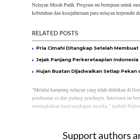
Nelayan Merah Putih. Program ini bertujuan untuk m
kebutuhan dan kesejahteraan para nelayan terpenuhi d
RELATED POSTS
Pria Cimahi Ditangkap Setelah Membuat 
Jejak Panjang Perkeretaapian Indonesia
Hujan Buatan Dijadwalkan Setiap Pekan d
“Melalui kampung nelayan yang telah didirikan di Goro
pembuatan es dan gudang pendingin. Intervensi ini be
meningkatkan hasil tangkapan mereka,” tambah Prab
Support authors a