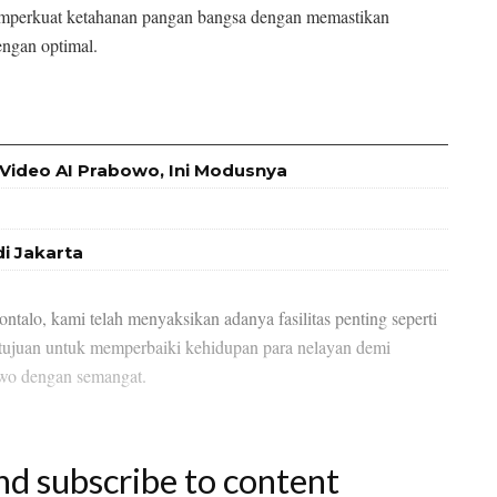
emperkuat ketahanan pangan bangsa dengan memastikan
engan optimal.
Video AI Prabowo, Ini Modusnya
i Jakarta
ntalo, kami telah menyaksikan adanya fasilitas penting seperti
rtujuan untuk memperbaiki kehidupan para nelayan demi
owo dengan semangat.
nd subscribe to content