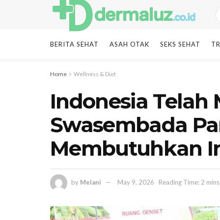
BERITA SEHAT
ASAH OTAK
SEKS SEHAT
TR
Home
Wellness & Diet
Indonesia Telah
Swasembada Pa
Membutuhkan Im
by
Melani
May 9, 2026
Reading Time: 2 mins