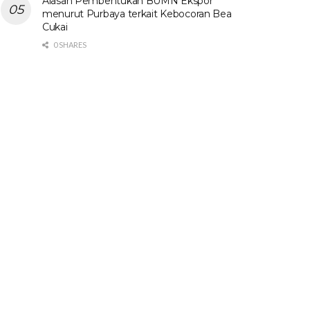
Alasan Pembentukan BUMN Ekspor
menurut Purbaya terkait Kebocoran Bea
Cukai
0 SHARES