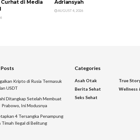
 Curhat di Media
Adriansyah
l
AUGUST 4, 2026
26
 Posts
Categories
Asah Otak
True Stor
galkan Kripto di Rusia Termasuk
 dan USDT
Berita Sehat
Wellness 
Seks Sehat
mahi Ditangkap Setelah Membuat
I Prabowo, Ini Modusnya
etapkan 4 Tersangka Penampung
 Timah Ilegal di Belitung