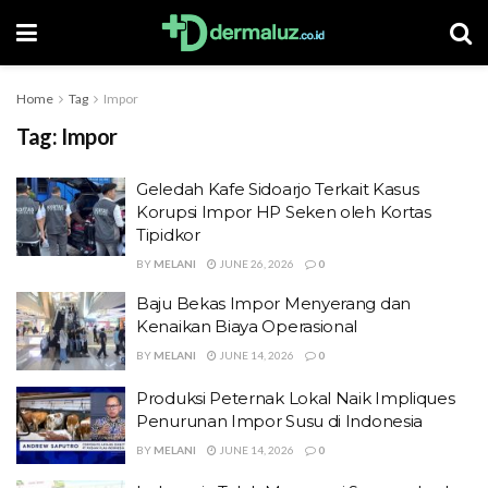
Home
Tag
Impor
Tag:
Impor
Geledah Kafe Sidoarjo Terkait Kasus
Korupsi Impor HP Seken oleh Kortas
Tipidkor
BY
MELANI
JUNE 26, 2026
0
Baju Bekas Impor Menyerang dan
Kenaikan Biaya Operasional
BY
MELANI
JUNE 14, 2026
0
Produksi Peternak Lokal Naik Impliques
Penurunan Impor Susu di Indonesia
BY
MELANI
JUNE 14, 2026
0