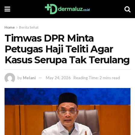
Home
Berita Sehat
Timwas DPR Minta
Petugas Haji Teliti Agar
Kasus Serupa Tak Terulang
by
Melani
May 24, 2026
Reading Time: 2 mins read