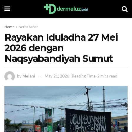
Home
Berita Sehat
Rayakan Iduladha 27 Mei
2026 dengan
Naqsyabandiyah Sumut
by
Melani
May 21, 2026
Reading Time: 2 mins read