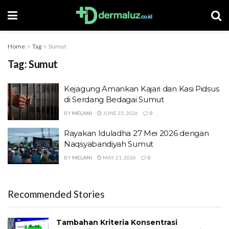
Home
Tag
Sumut
Tag:
Sumut
Kejagung Amankan Kajari dan Kasi Pidsus
di Serdang Bedagai Sumut
BY
MELANI
JUNE 23, 2026
0
Rayakan Iduladha 27 Mei 2026 dengan
Naqsyabandiyah Sumut
BY
MELANI
MAY 21, 2026
0
Recommended Stories
Tambahan Kriteria Konsentrasi