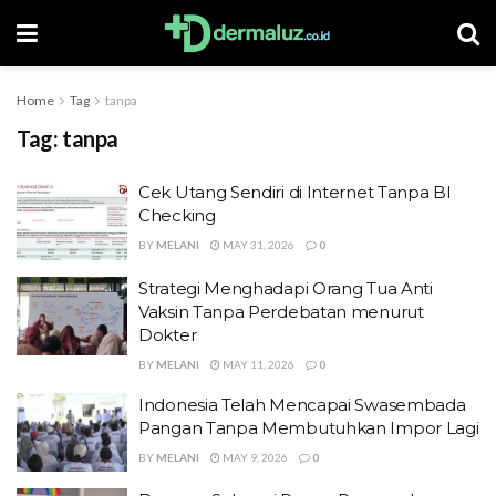
Home
Tag
tanpa
Tag:
tanpa
Cek Utang Sendiri di Internet Tanpa BI
Checking
BY
MELANI
MAY 31, 2026
0
Strategi Menghadapi Orang Tua Anti
Vaksin Tanpa Perdebatan menurut
Dokter
BY
MELANI
MAY 11, 2026
0
Indonesia Telah Mencapai Swasembada
Pangan Tanpa Membutuhkan Impor Lagi
BY
MELANI
MAY 9, 2026
0