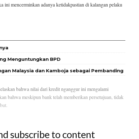
gka ini mencerminkan adanya ketidakpastian di kalangan pelaku
bnya
 yang Menguntungkan BPD
engan Malaysia dan Kamboja sebagai Pembanding
skan bahwa nilai dari kredit nganggur ini mengalami
kan bahwa meskipun bank telah memberikan persetujuan, tidak
but.
nd subscribe to content