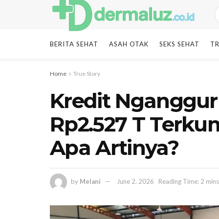
BERITA SEHAT
ASAH OTAK
SEKS SEHAT
TR
Home
True Story
Kredit Nganggur 
Rp2.527 T Terku
Apa Artinya?
by
Melani
June 2, 2026
Reading Time: 2 mins