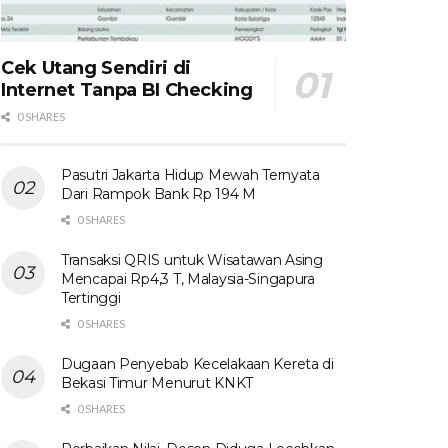
Cek Utang Sendiri di
Internet Tanpa BI Checking
0 SHARES
Pasutri Jakarta Hidup Mewah Ternyata
Dari Rampok Bank Rp 194 M
0 SHARES
Transaksi QRIS untuk Wisatawan Asing
Mencapai Rp4,3 T, Malaysia-Singapura
Tertinggi
0 SHARES
Dugaan Penyebab Kecelakaan Kereta di
Bekasi Timur Menurut KNKT
0 SHARES