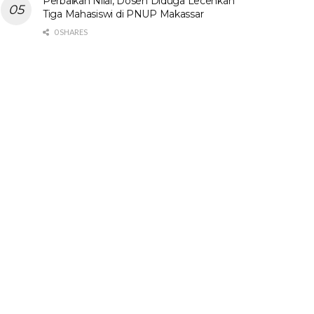
Perbaikan Nilai, Dosen Diduga Lecehkan
Tiga Mahasiswi di PNUP Makassar
0 SHARES