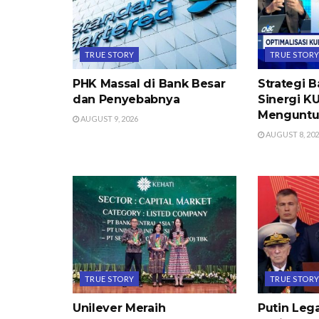
TRUE STORY
TRUE STOR
PHK Massal di Bank Besar
Strategi 
dan Penyebabnya
Sinergi K
Menguntu
AUGUST 9, 2026
AUGUST 8, 20
TRUE STORY
TRUE STOR
Unilever Meraih
Putin Lega