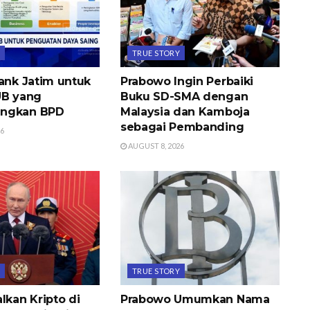
Y
TRUE STORY
Bank Jatim untuk
Prabowo Ingin Perbaiki
UB yang
Buku SD-SMA dengan
ngkan BPD
Malaysia dan Kamboja
sebagai Pembanding
26
AUGUST 8, 2026
Y
TRUE STORY
lkan Kripto di
Prabowo Umumkan Nama