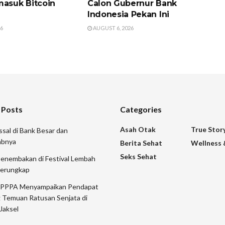
masuk Bitcoin
Calon Gubernur Bank
Indonesia Pekan Ini
26
AUGUST 6, 2026
 Posts
Categories
Asah Otak
True Stor
sal di Bank Besar dan
abnya
Berita Sehat
Wellness 
Seks Sehat
Penembakan di Festival Lembah
Terungkap
 PPPA Menyampaikan Pendapat
 Temuan Ratusan Senjata di
Jaksel