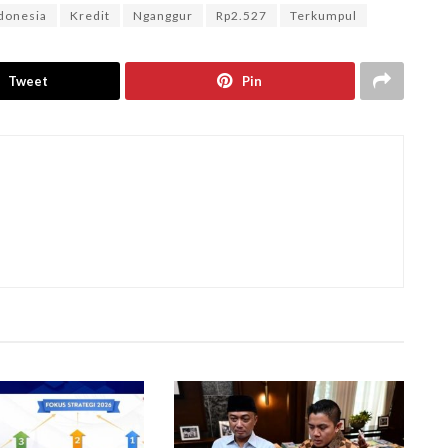
donesia
Kredit
Nganggur
Rp2.527
Terkumpul
Tweet
Pin