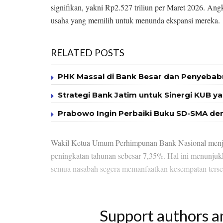
signifikan, yakni Rp2.527 triliun per Maret 2026. An
usaha yang memilih untuk menunda ekspansi mereka.
RELATED POSTS
PHK Massal di Bank Besar dan Penyeba
Strategi Bank Jatim untuk Sinergi KUB
Prabowo Ingin Perbaiki Buku SD-SMA d
Wakil Ketua Umum Perhimpunan Bank Nasional menjela
peningkatan tahunan sebesar 7,35%. Hal ini menunjuk
semua nasabah segera memanfaatkan kesempatan terse
Support authors a