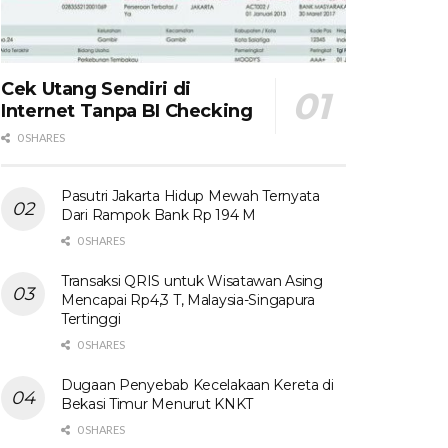
Cek Utang Sendiri di
Internet Tanpa BI Checking
0 SHARES
Pasutri Jakarta Hidup Mewah Ternyata
Dari Rampok Bank Rp 194 M
0 SHARES
Transaksi QRIS untuk Wisatawan Asing
Mencapai Rp4,3 T, Malaysia-Singapura
Tertinggi
0 SHARES
Dugaan Penyebab Kecelakaan Kereta di
Bekasi Timur Menurut KNKT
0 SHARES