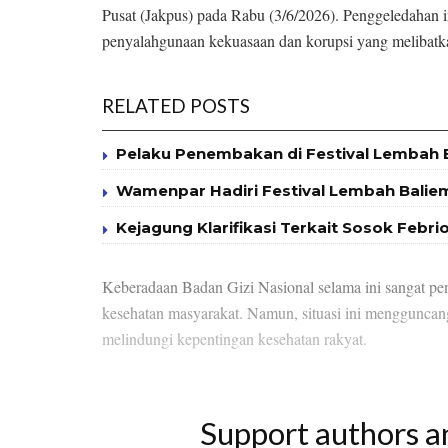
Pusat (Jakpus) pada Rabu (3/6/2026). Penggeledahan in
penyalahgunaan kekuasaan dan korupsi yang melibatka
RELATED POSTS
Pelaku Penembakan di Festival Lembah 
Wamenpar Hadiri Festival Lembah Balie
Kejagung Klarifikasi Terkait Sosok Febr
Keberadaan Badan Gizi Nasional selama ini sangat pen
kesehatan masyarakat. Namun, situasi ini menggunca
melindungi kepentingan kesehatan rakyat.
Support authors a