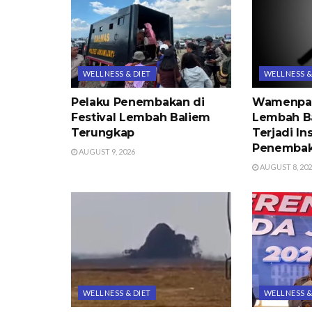
WELLNESS & DIET
WELLNESS &
Pelaku Penembakan di
Wamenpar 
Festival Lembah Baliem
Lembah B
Terungkap
Terjadi In
Penemba
AUGUST 9, 2026
AUGUST 8, 20
WELLNESS & DIET
WELLNESS &