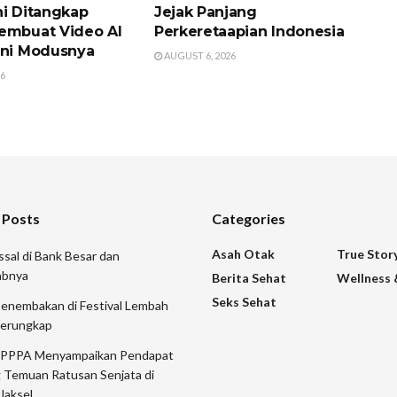
hi Ditangkap
Jejak Panjang
embuat Video AI
Perkeretaapian Indonesia
Ini Modusnya
AUGUST 6, 2026
26
 Posts
Categories
Asah Otak
True Stor
sal di Bank Besar dan
abnya
Berita Sehat
Wellness 
Seks Sehat
Penembakan di Festival Lembah
Terungkap
 PPPA Menyampaikan Pendapat
 Temuan Ratusan Senjata di
Jaksel