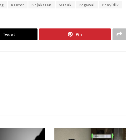
ng
Kantor
Kejaksaan
Masuk
Pegawai
Penyidik
Tweet
Pin