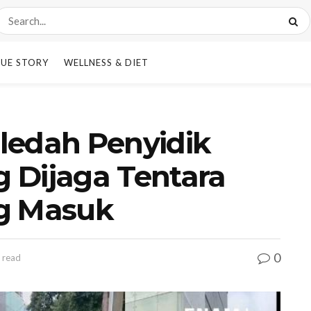
UE STORY
WELLNESS & DIET
ledah Penyidik
 Dijaga Tentara
ng Masuk
0
 read