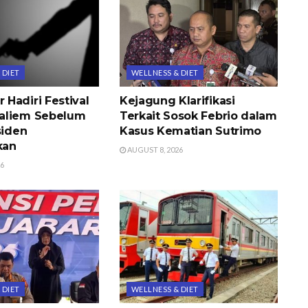
 DIET
WELLNESS & DIET
Hadiri Festival
Kejagung Klarifikasi
aliem Sebelum
Terkait Sosok Febrio dalam
siden
Kasus Kematian Sutrimo
kan
AUGUST 8, 2026
26
 DIET
WELLNESS & DIET