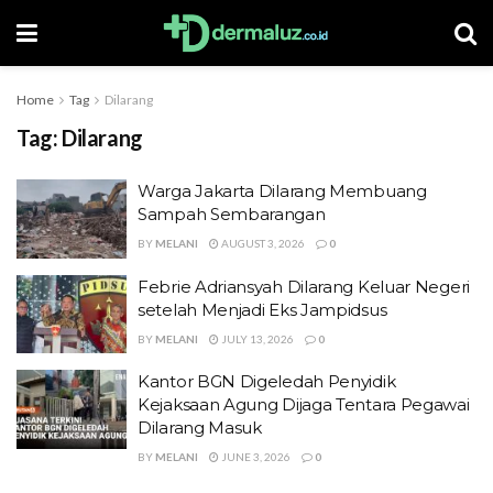
Home
Tag
Dilarang
Tag:
Dilarang
Warga Jakarta Dilarang Membuang
Sampah Sembarangan
BY
MELANI
AUGUST 3, 2026
0
Febrie Adriansyah Dilarang Keluar Negeri
setelah Menjadi Eks Jampidsus
BY
MELANI
JULY 13, 2026
0
Kantor BGN Digeledah Penyidik
Kejaksaan Agung Dijaga Tentara Pegawai
Dilarang Masuk
BY
MELANI
JUNE 3, 2026
0