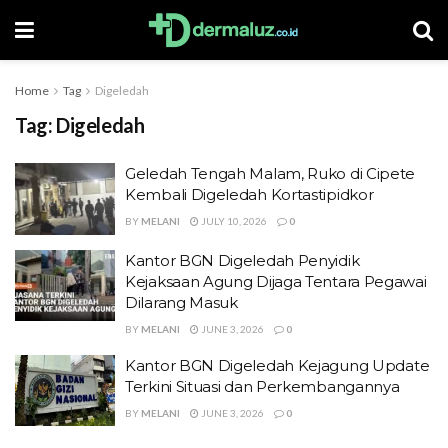
Home
Tag
Digeledah
Tag:
Digeledah
Geledah Tengah Malam, Ruko di Cipete
Kembali Digeledah Kortastipidkor
BY
MELANI
JULY 10, 2026
0
Kantor BGN Digeledah Penyidik
Kejaksaan Agung Dijaga Tentara Pegawai
Dilarang Masuk
BY
MELANI
JUNE 3, 2026
0
Kantor BGN Digeledah Kejagung Update
Terkini Situasi dan Perkembangannya
BY
MELANI
JUNE 3, 2026
0