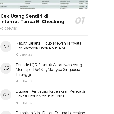
Cek Utang Sendiri di
Internet Tanpa BI Checking
0 SHARES
Pasutri Jakarta Hidup Mewah Ternyata
Dari Rampok Bank Rp 194 M
0 SHARES
Transaksi QRIS untuk Wisatawan Asing
Mencapai Rp4,3 T, Malaysia-Singapura
Tertinggi
0 SHARES
Dugaan Penyebab Kecelakaan Kereta di
Bekasi Timur Menurut KNKT
0 SHARES
Perbaikan Nilai, Dosen Diduga Lecehkan