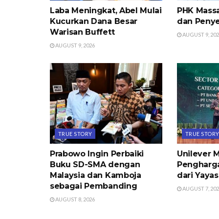
Laba Meningkat, Abel Mulai
PHK Massa
Kucurkan Dana Besar
dan Peny
Warisan Buffett
AUGUST 9, 20
AUGUST 9, 2026
TRUE STORY
TRUE STOR
Prabowo Ingin Perbaiki
Unilever 
Buku SD-SMA dengan
Pengharg
Malaysia dan Kamboja
dari Yaya
sebagai Pembanding
AUGUST 7, 20
AUGUST 8, 2026