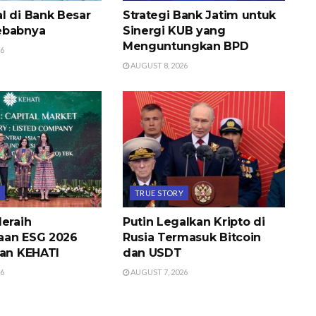
l di Bank Besar
Strategi Bank Jatim untuk
ebabnya
Sinergi KUB yang
Menguntungkan BPD
26
AUGUST 8, 2026
Y
TRUE STORY
Meraih
Putin Legalkan Kripto di
aan ESG 2026
Rusia Termasuk Bitcoin
san KEHATI
dan USDT
26
AUGUST 7, 2026