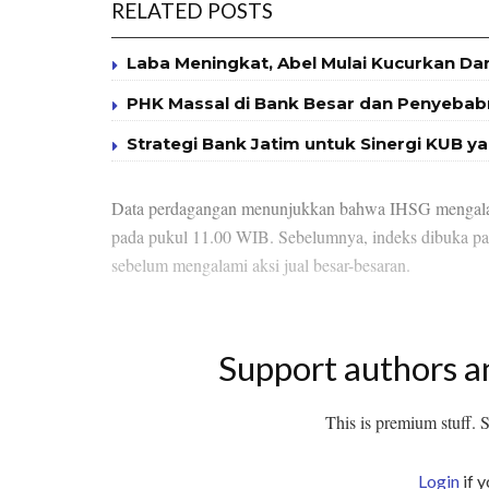
RELATED POSTS
Laba Meningkat, Abel Mulai Kucurkan Da
PHK Massal di Bank Besar dan Penyeba
Strategi Bank Jatim untuk Sinergi KUB
Data perdagangan menunjukkan bahwa IHSG mengalami
pada pukul 11.00 WIB. Sebelumnya, indeks dibuka pa
sebelum mengalami aksi jual besar-besaran.
Support authors a
This is premium stuff. Su
Login
if 