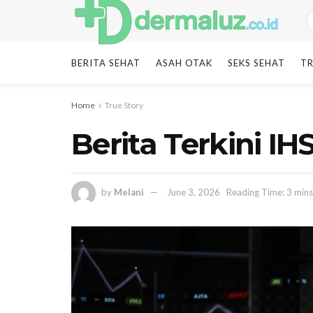
BERITA SEHAT
ASAH OTAK
SEKS SEHAT
TR
Home
True Story
Berita Terkini I
by
Melani
June 3, 2026
Reading Time: 3 mins