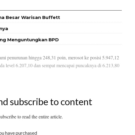
na Besar Warisan Buffett
bnya
 yang Menguntungkan BPD
 penurunan hingga 248,31 poin, merosot ke posisi 5.947,12
da level 6.207,10 dan sempat mencapai puncaknya di 6.213,80
nd subscribe to content
bscribe to read the entire article.
you have purchased