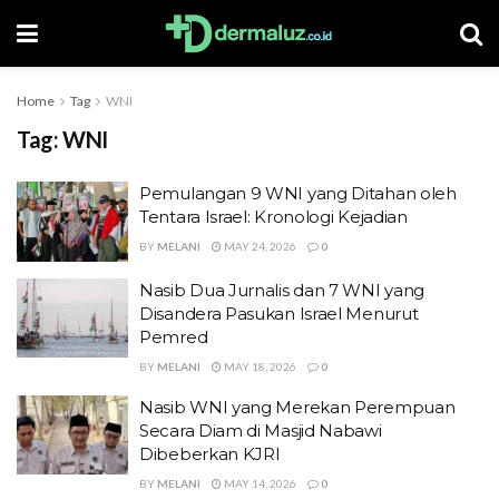
Home
Tag
WNI
Tag:
WNI
Pemulangan 9 WNI yang Ditahan oleh
Tentara Israel: Kronologi Kejadian
BY
MELANI
MAY 24, 2026
0
Nasib Dua Jurnalis dan 7 WNI yang
Disandera Pasukan Israel Menurut
Pemred
BY
MELANI
MAY 18, 2026
0
Nasib WNI yang Merekan Perempuan
Secara Diam di Masjid Nabawi
Dibeberkan KJRI
BY
MELANI
MAY 14, 2026
0