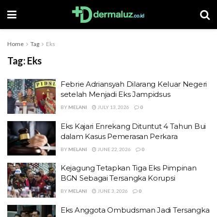
Home
Tag
Eks
Tag:
Eks
Febrie Adriansyah Dilarang Keluar Negeri
setelah Menjadi Eks Jampidsus
BY
MELANI
JULY 13, 2026
0
Eks Kajari Enrekang Dituntut 4 Tahun Bui
dalam Kasus Pemerasan Perkara
BY
MELANI
JUNE 22, 2026
0
Kejagung Tetapkan Tiga Eks Pimpinan
BGN Sebagai Tersangka Korupsi
BY
MELANI
JUNE 3, 2026
0
Eks Anggota Ombudsman Jadi Tersangka