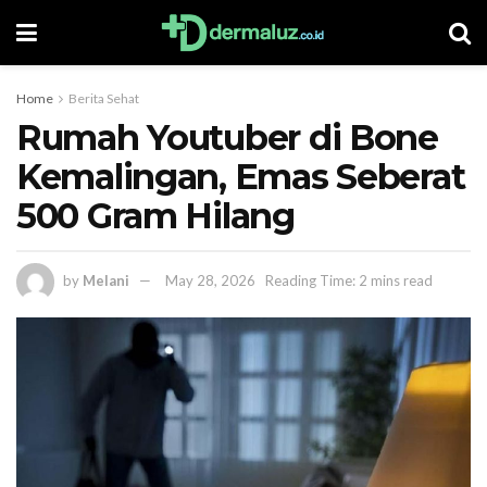
Home
Berita Sehat
Rumah Youtuber di Bone
Kemalingan, Emas Seberat
500 Gram Hilang
by
Melani
May 28, 2026
Reading Time: 2 mins read