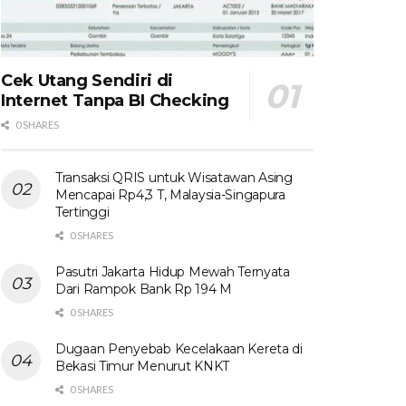
Cek Utang Sendiri di
Internet Tanpa BI Checking
0 SHARES
Transaksi QRIS untuk Wisatawan Asing
Mencapai Rp4,3 T, Malaysia-Singapura
Tertinggi
0 SHARES
Pasutri Jakarta Hidup Mewah Ternyata
Dari Rampok Bank Rp 194 M
0 SHARES
Dugaan Penyebab Kecelakaan Kereta di
Bekasi Timur Menurut KNKT
0 SHARES