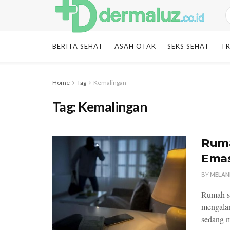
BERITA SEHAT
ASAH OTAK
SEKS SEHAT
TR
Home
Tag
Kemalingan
Tag:
Kemalingan
Ruma
Emas
BY
MELAN
Rumah se
mengala
sedang m