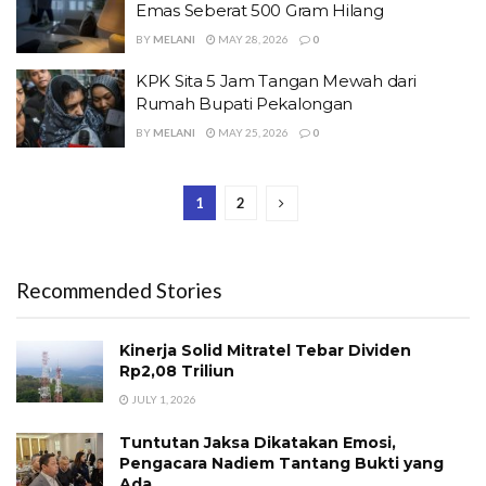
Emas Seberat 500 Gram Hilang
BY
MELANI
MAY 28, 2026
0
KPK Sita 5 Jam Tangan Mewah dari
Rumah Bupati Pekalongan
BY
MELANI
MAY 25, 2026
0
1
2
Recommended Stories
Kinerja Solid Mitratel Tebar Dividen
Rp2,08 Triliun
JULY 1, 2026
Tuntutan Jaksa Dikatakan Emosi,
Pengacara Nadiem Tantang Bukti yang
Ada