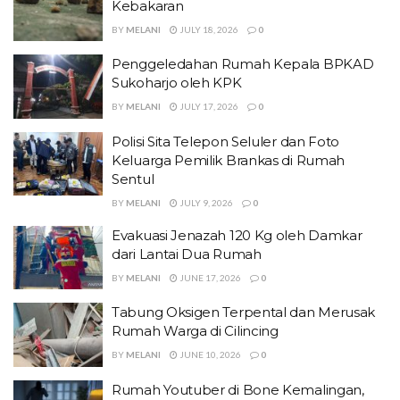
Kebakaran
BY
MELANI
JULY 18, 2026
0
Penggeledahan Rumah Kepala BPKAD
Sukoharjo oleh KPK
BY
MELANI
JULY 17, 2026
0
Polisi Sita Telepon Seluler dan Foto
Keluarga Pemilik Brankas di Rumah
Sentul
BY
MELANI
JULY 9, 2026
0
Evakuasi Jenazah 120 Kg oleh Damkar
dari Lantai Dua Rumah
BY
MELANI
JUNE 17, 2026
0
Tabung Oksigen Terpental dan Merusak
Rumah Warga di Cilincing
BY
MELANI
JUNE 10, 2026
0
Rumah Youtuber di Bone Kemalingan,