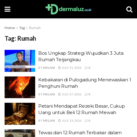
Home
Tag
Rumah
Tag:
Rumah
Bos Ungkap Strategi Wujudkan 3 Juta
Rumah Terjangkau
BY
MELANI
JULY 31, 2026
0
Kebakaran di Pulogadung Menewaskan 1
Penghuni Rumah
BY
MELANI
JULY 27, 2026
0
Petani Mendapat Rezeki Besar, Cukup
Uang untuk Beli 12 Rumah Mewah
BY
MELANI
JULY 19, 2026
0
Tewas dan 12 Rumah Terbakar dalam