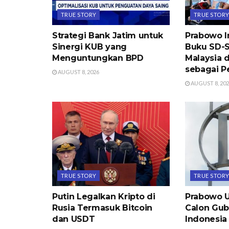
TRUE STORY
TRUE STOR
Strategi Bank Jatim untuk
Prabowo I
Sinergi KUB yang
Buku SD-
Menguntungkan BPD
Malaysia 
sebagai 
AUGUST 8, 2026
AUGUST 8, 20
TRUE STORY
TRUE STOR
Putin Legalkan Kripto di
Prabowo
Rusia Termasuk Bitcoin
Calon Gub
dan USDT
Indonesia 