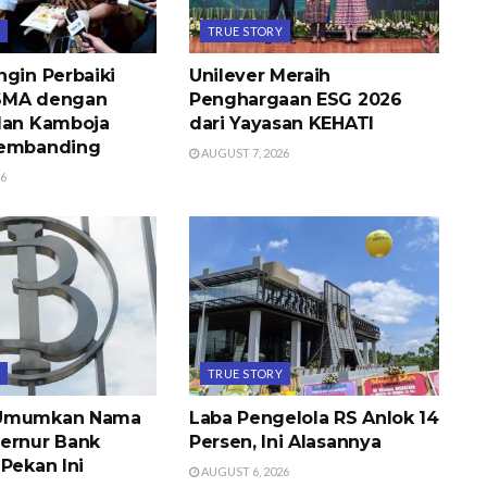
Y
TRUE STORY
ngin Perbaiki
Unilever Meraih
SMA dengan
Penghargaan ESG 2026
dan Kamboja
dari Yayasan KEHATI
Pembanding
AUGUST 7, 2026
26
Y
TRUE STORY
 Umumkan Nama
Laba Pengelola RS Anlok 14
ernur Bank
Persen, Ini Alasannya
Pekan Ini
AUGUST 6, 2026