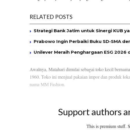
RELATED POSTS
Strategi Bank Jatim untuk Sinergi KUB
Prabowo Ingin Perbaiki Buku SD-SMA d
Unilever Meraih Penghargaan ESG 2026 
Awalnya, Matahari dimulai sebagai toko kecil berna
1960. Toko ini menjual pakaian impor dan produk lokal 
nama MM Fashion.
Support authors a
This is premium stuff. Su