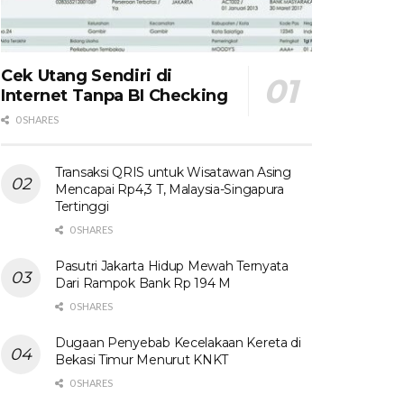
Cek Utang Sendiri di
Internet Tanpa BI Checking
0 SHARES
Transaksi QRIS untuk Wisatawan Asing
Mencapai Rp4,3 T, Malaysia-Singapura
Tertinggi
0 SHARES
Pasutri Jakarta Hidup Mewah Ternyata
Dari Rampok Bank Rp 194 M
0 SHARES
Dugaan Penyebab Kecelakaan Kereta di
Bekasi Timur Menurut KNKT
0 SHARES