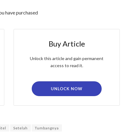
you have purchased
Buy Article
Unlock this article and gain permanent
access to read it.
UNLOCK NOW
itel
Setelah
Tumbangnya