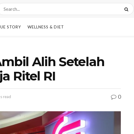
UE STORY
WELLNESS & DIET
mbil Alih Setelah
 Ritel RI
0
ns read