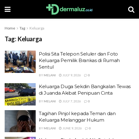
Home
Tag
Keluarga
Tag:
Keluarga
Polisi Sita Telepon Seluler dan Foto
Keluarga Pemilik Brankas di Rumah
Sentul
BY
MELANI
JULY 9, 2026
0
Keluarga Duga Sekdin Bangkalan Tewas
di Juanda Akibat Penipuan Cinta
BY
MELANI
JULY 7, 2026
0
Tagihan Pinjol kepada Teman dan
Keluarga Melanggar Hukum
BY
MELANI
JUNE 9, 2026
0