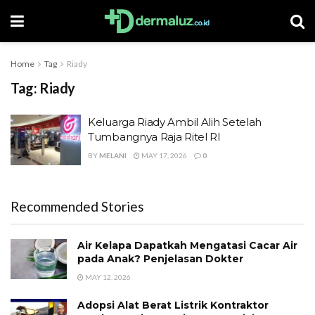
Home
Tag
Riady
Tag:
Riady
Keluarga Riady Ambil Alih Setelah
Tumbangnya Raja Ritel RI
BY
MELANI
MAY 17, 2026
0
Recommended Stories
Air Kelapa Dapatkah Mengatasi Cacar Air
pada Anak? Penjelasan Dokter
MAY 12, 2026
Adopsi Alat Berat Listrik Kontraktor