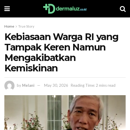
Home
True Story
Kebiasaan Warga RI yang
Tampak Keren Namun
Mengakibatkan
Kemiskinan
by
Melani
May 30, 2026
Reading Time: 2 mins read