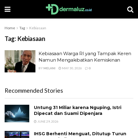
Home
Tag
Kebiasaan
Tag:
Kebiasaan
Kebiasaan Warga RI yang Tampak Keren
Namun Mengakibatkan Kemiskinan
BY
MELANI
MAY 30, 2026
0
Recommended Stories
Untung 31 Miliar karena Nguping, Istri
Dipecat dan Suami Dipenjara
JUNE 29, 2026
IHSG Berhenti Menguat, Ditutup Turun