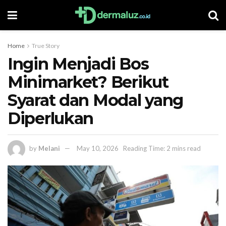
Home
True Story
Ingin Menjadi Bos
Minimarket? Berikut
Syarat dan Modal yang
Diperlukan
by
Melani
May 10, 2026
Reading Time: 2 mins read