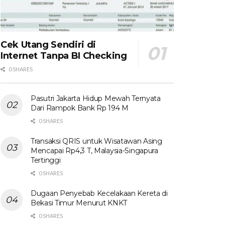
Cek Utang Sendiri di
Internet Tanpa BI Checking
0 SHARES
Pasutri Jakarta Hidup Mewah Ternyata
Dari Rampok Bank Rp 194 M
0 SHARES
Transaksi QRIS untuk Wisatawan Asing
Mencapai Rp4,3 T, Malaysia-Singapura
Tertinggi
0 SHARES
Dugaan Penyebab Kecelakaan Kereta di
Bekasi Timur Menurut KNKT
0 SHARES