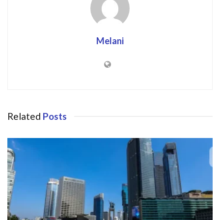
Melani
Related
Posts