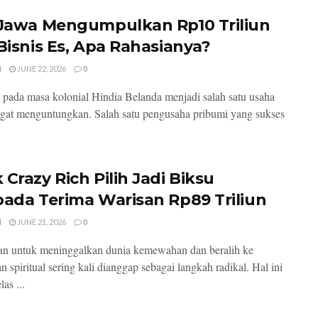
 Jawa Mengumpulkan Rp10 Triliun
 Bisnis Es, Apa Rahasianya?
I
JUNE 22, 2026
0
s pada masa kolonial Hindia Belanda menjadi salah satu usaha
gat menguntungkan. Salah satu pengusaha pribumi yang sukses
Crazy Rich Pilih Jadi Biksu
pada Terima Warisan Rp89 Triliun
I
JUNE 21, 2026
0
n untuk meninggalkan dunia kemewahan dan beralih ke
 spiritual sering kali dianggap sebagai langkah radikal. Hal ini
las ...