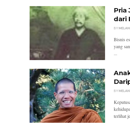
Pria
dari
BY
MELAN
Bisnis e
yang san
...
Anak 
Dari
BY
MELAN
Keputusa
kehidupan
terlihat je