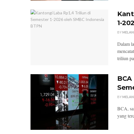
Kant
1-20
BY
MELAN
Dalam la
mencatat
triliun p
BCA 
Seme
BY
MELAN
BCA, sal
yang ter