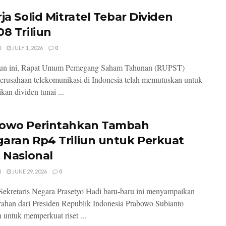
ja Solid Mitratel Tebar Dividen
08 Triliun
I
JULY 1, 2026
0
hun ini, Rapat Umum Pemegang Saham Tahunan (RUPST)
erusahaan telekomunikasi di Indonesia telah memutuskan untuk
an dividen tunai ...
owo Perintahkan Tambah
aran Rp4 Triliun untuk Perkuat
t Nasional
I
JUNE 29, 2026
0
Sekretaris Negara Prasetyo Hadi baru-baru ini menyampaikan
ahan dari Presiden Republik Indonesia Prabowo Subianto
n untuk memperkuat riset ...