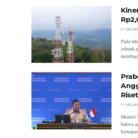
Kiner
Rp2,
BY
MELAN
Pada ta
sebuah p
membagik
Prab
Angg
Rise
BY
MELAN
Menteri 
bahwa ar
bertujua