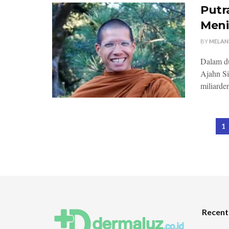
Putr
Meni
BY
MELAN
Dalam du
Ajahn Si
miliarder 
1
Recent