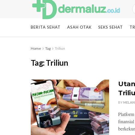
BERITA SEHAT
ASAH OTAK
SEKS SEHAT
TR
Home
Tag
Triliun
Tag:
Triliun
Utan
Tril
BY
MELAN
Platform 
finansia
berkekur