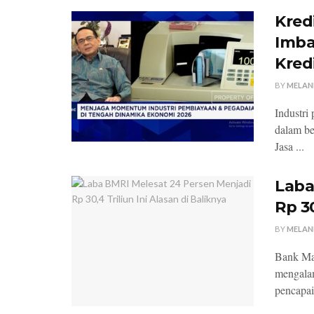
Kredi
Imba
Kred
BY
MELAN
Industri
dalam beb
Jasa ...
Laba
Rp 30
BY
MELAN
Bank Man
mengalam
pencapaia