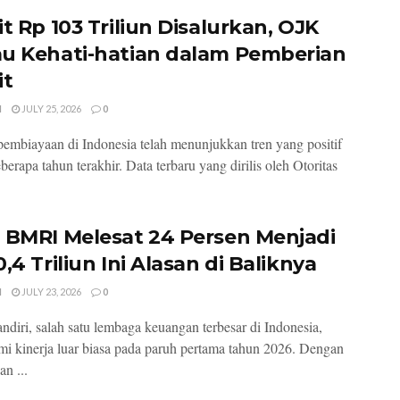
t Rp 103 Triliun Disalurkan, OJK
u Kehati-hatian dalam Pemberian
it
I
JULY 25, 2026
0
 pembiayaan di Indonesia telah menunjukkan tren yang positif
erapa tahun terakhir. Data terbaru yang dirilis oleh Otoritas
 BMRI Melesat 24 Persen Menjadi
,4 Triliun Ini Alasan di Baliknya
I
JULY 23, 2026
0
diri, salah satu lembaga keuangan terbesar di Indonesia,
i kinerja luar biasa pada paruh pertama tahun 2026. Dengan
n ...