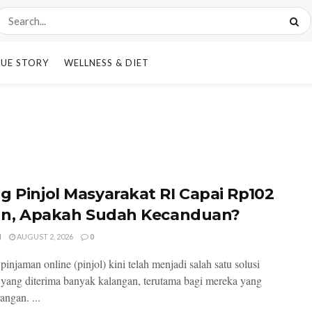
UE STORY
WELLNESS & DIET
g Pinjol Masyarakat RI Capai Rp102
iun, Apakah Sudah Kecanduan?
I
AUGUST 2, 2026
0
pinjaman online (pinjol) kini telah menjadi salah satu solusi
l yang diterima banyak kalangan, terutama bagi mereka yang
angan. ...