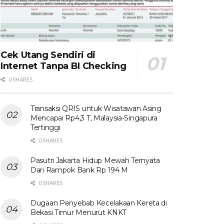
Cek Utang Sendiri di
Internet Tanpa BI Checking
0 SHARES
Transaksi QRIS untuk Wisatawan Asing
Mencapai Rp4,3 T, Malaysia-Singapura
Tertinggi
0 SHARES
Pasutri Jakarta Hidup Mewah Ternyata
Dari Rampok Bank Rp 194 M
0 SHARES
Dugaan Penyebab Kecelakaan Kereta di
Bekasi Timur Menurut KNKT