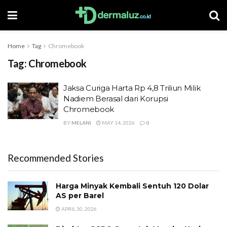
Home
Tag
Chromebook
Tag:
Chromebook
Jaksa Curiga Harta Rp 4,8 Triliun Milik
Nadiem Berasal dari Korupsi
Chromebook
BY
MELANI
MAY 14, 2026
0
Recommended Stories
Harga Minyak Kembali Sentuh 120 Dolar
AS per Barel
APRIL 30, 2026