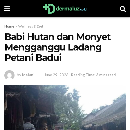
Home
Wellness & Diet
Babi Hutan dan Monyet
Mengganggu Ladang
Petani Badui
by
Melani
June 29, 2026
Reading Time: 3 mins read