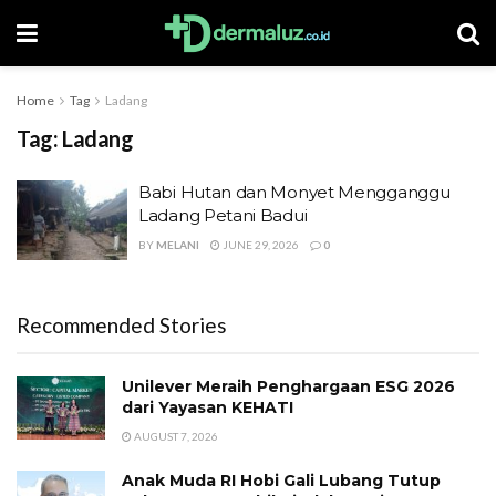
Home
Tag
Ladang
Tag:
Ladang
Babi Hutan dan Monyet Mengganggu
Ladang Petani Badui
BY
MELANI
JUNE 29, 2026
0
Recommended Stories
Unilever Meraih Penghargaan ESG 2026
dari Yayasan KEHATI
AUGUST 7, 2026
Anak Muda RI Hobi Gali Lubang Tutup