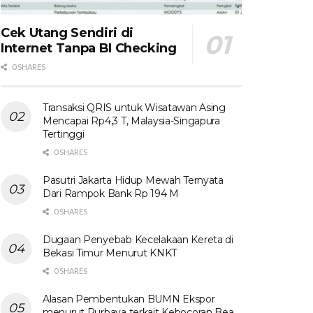
Cek Utang Sendiri di
Internet Tanpa BI Checking
0 SHARES
Transaksi QRIS untuk Wisatawan Asing
Mencapai Rp4,3 T, Malaysia-Singapura
Tertinggi
0 SHARES
Pasutri Jakarta Hidup Mewah Ternyata
Dari Rampok Bank Rp 194 M
0 SHARES
Dugaan Penyebab Kecelakaan Kereta di
Bekasi Timur Menurut KNKT
0 SHARES
Alasan Pembentukan BUMN Ekspor
menurut Purbaya terkait Kebocoran Bea