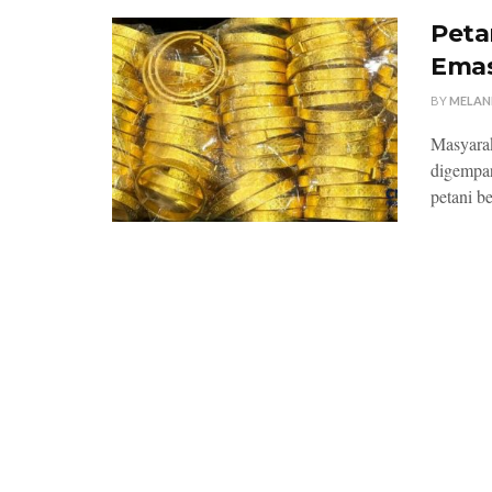
Peta
Emas
BY
MELAN
Masyarak
digempar
petani b