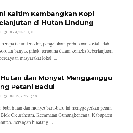
ni Kaltim Kembangkan Kopi
elanjutan di Hutan Lindung
I
JULY 4, 2026
0
berapa tahun terakhir, pengelolaan perhutanan sosial telah
sorotan banyak pihak, terutama dalam konteks keberlanjutan
erdayaan masyarakat lokal. ...
 Hutan dan Monyet Mengganggu
ng Petani Badui
I
JUNE 29, 2026
0
babi hutan dan monyet baru-baru ini menggegerkan petani
i Blok Cicuraheum, Kecamatan Gunungkencana, Kabupaten
anten. Serangan binatang ...