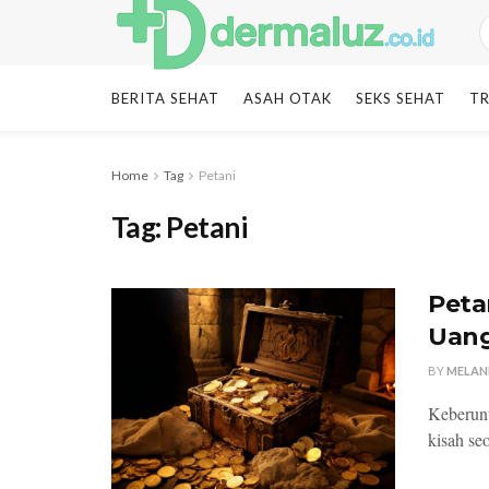
BERITA SEHAT
ASAH OTAK
SEKS SEHAT
TR
Home
Tag
Petani
Tag:
Petani
Peta
Uang
BY
MELAN
Keberunt
kisah se