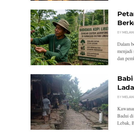
Peta
Berk
BY
MELAN
Dalam be
menjadi 
dan pemb
Babi
Lada
BY
MELAN
Kawanan 
Badui d
Lebak, B