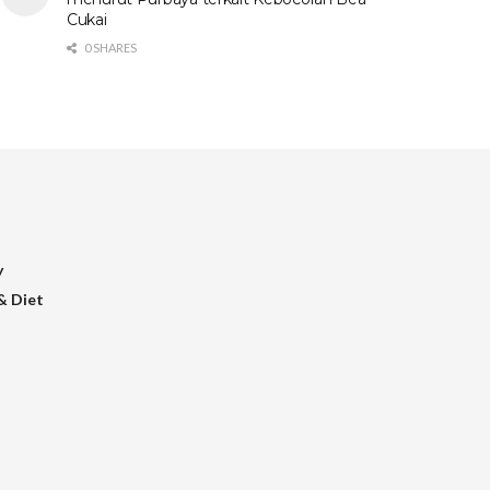
Cukai
0 SHARES
y
& Diet