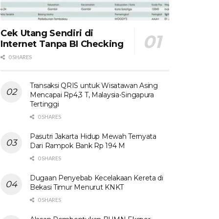
Cek Utang Sendiri di
Internet Tanpa BI Checking
0 SHARES
Transaksi QRIS untuk Wisatawan Asing
Mencapai Rp4,3 T, Malaysia-Singapura
Tertinggi
0 SHARES
Pasutri Jakarta Hidup Mewah Ternyata
Dari Rampok Bank Rp 194 M
0 SHARES
Dugaan Penyebab Kecelakaan Kereta di
Bekasi Timur Menurut KNKT
0 SHARES