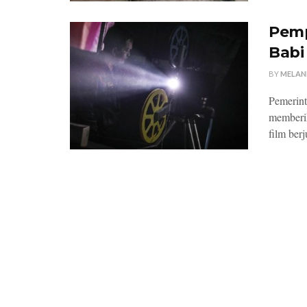
Pemp
Babi
BY
MELAN
Pemerint
memberik
film berj