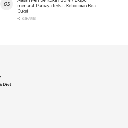
Alasan Pembentukan BUMN Ekspor
menurut Purbaya terkait Kebocoran Bea
Cukai
0 SHARES
y
& Diet