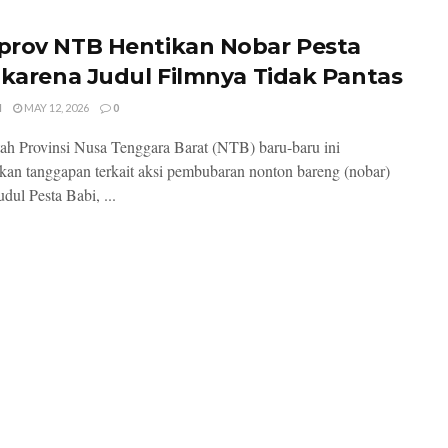
rov NTB Hentikan Nobar Pesta
 karena Judul Filmnya Tidak Pantas
I
MAY 12, 2026
0
ah Provinsi Nusa Tenggara Barat (NTB) baru-baru ini
an tanggapan terkait aksi pembubaran nonton bareng (nobar)
udul Pesta Babi, ...