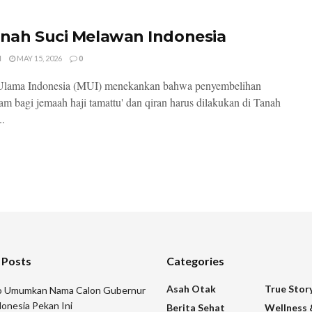
anah Suci Melawan Indonesia
I
MAY 15, 2026
0
 Ulama Indonesia (MUI) menekankan bahwa penyembelihan
m bagi jemaah haji tamattu' dan qiran harus dilakukan di Tanah
..
 Posts
Categories
Asah Otak
True Stor
 Umumkan Nama Calon Gubernur
onesia Pekan Ini
Berita Sehat
Wellness 