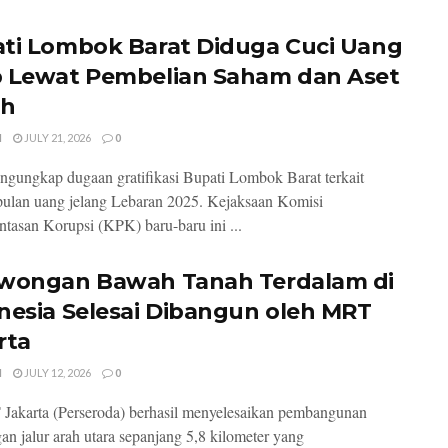
ti Lombok Barat Diduga Cuci Uang
 Lewat Pembelian Saham dan Aset
ah
I
JULY 21, 2026
0
ungkap dugaan gratifikasi Bupati Lombok Barat terkait
ulan uang jelang Lebaran 2025. Kejaksaan Komisi
tasan Korupsi (KPK) baru-baru ini ...
wongan Bawah Tanah Terdalam di
nesia Selesai Dibangun oleh MRT
rta
I
JULY 12, 2026
0
akarta (Perseroda) berhasil menyelesaikan pembangunan
an jalur arah utara sepanjang 5,8 kilometer yang