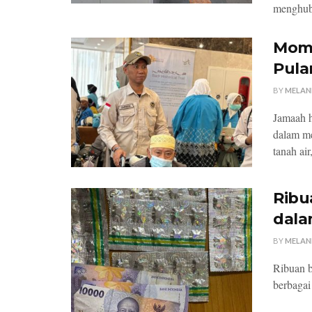
menghub
Mome
Pula
BY
MELAN
Jamaah h
dalam me
tanah air,
Ribu
dala
BY
MELAN
Ribuan bu
berbagai