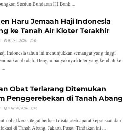
ungkan Stasiun Bundaran HI Bank ...
n Haru Jemaah Haji Indonesia
ng ke Tanah Air Kloter Terakhir
I
JULY 1, 2026
0
aji Indonesia tahun ini menunjukkan semangat yang tinggi
nunaikan ibadah. Dengan banyaknya kloter yang kembali ke
 ...
an Obat Terlarang Ditemukan
m Penggerebekan di Tanah Abang
I
MAY 28, 2026
0
tir obat keras ilegal berhasil disita oleh aparat kepolisian dari
 lokasi di Tanah Abang, Jakarta Pusat. Tindakan ini ...