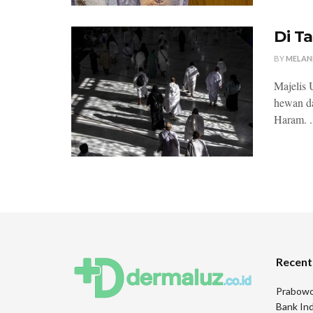
Di T
BY
MELAN
Majelis
hewan da
Haram. .
Recent
Prabowo
Bank Ind