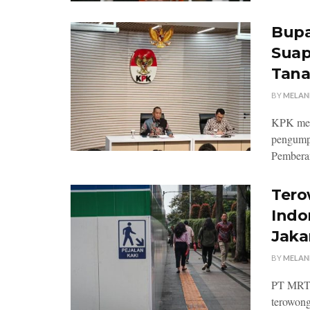
Bupa
Suap
Tan
BY
MELAN
KPK meng
pengump
Pemberan
Tero
Indo
Jaka
BY
MELAN
PT MRT J
terowong