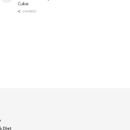
Cukai
0 SHARES
y
& Diet