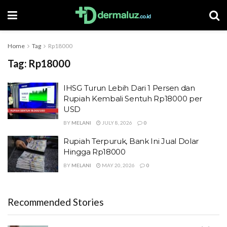
Home
Tag
Rp18000
Tag:
Rp18000
IHSG Turun Lebih Dari 1 Persen dan
Rupiah Kembali Sentuh Rp18000 per
USD
BY
MELANI
JULY 8, 2026
0
Rupiah Terpuruk, Bank Ini Jual Dolar
Hingga Rp18000
BY
MELANI
MAY 20, 2026
0
Recommended Stories