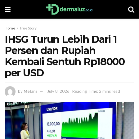
Home
True Story
IHSG Turun Lebih Dari 1
Persen dan Rupiah
Kembali Sentuh Rp18000
per USD
by
Melani
July 8, 2026
Reading Time: 2 mins read