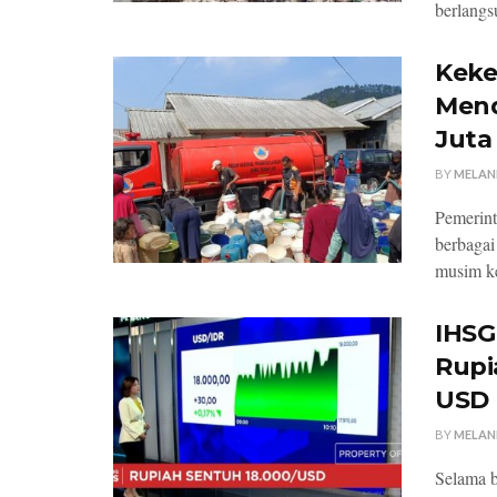
berlangsu
Keker
Mend
Juta 
BY
MELAN
Pemerint
berbagai
musim ke
IHSG
Rupi
USD
BY
MELAN
Selama b