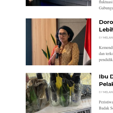
fluktuas
Gabungan
Doro
Lebi
BY
MELAN
Kemendik
dan terk
pendidik
Ibu 
Pela
BY
MELAN
Peristiw
Badak Se