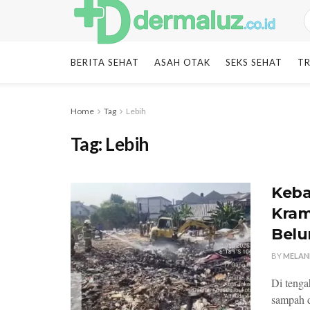
BERITA SEHAT
ASAH OTAK
SEKS SEHAT
TR
Home
Tag
Lebih
Tag:
Lebih
Keba
Kram
Bel
BY
MELAN
Di tenga
sampah d