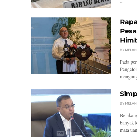
...
Rapa
Pesa
Himb
BY
MELAN
Pada per
Pengelol
mengungk
Simp
BY
MELAN
Belakang
banyak k
mata uan