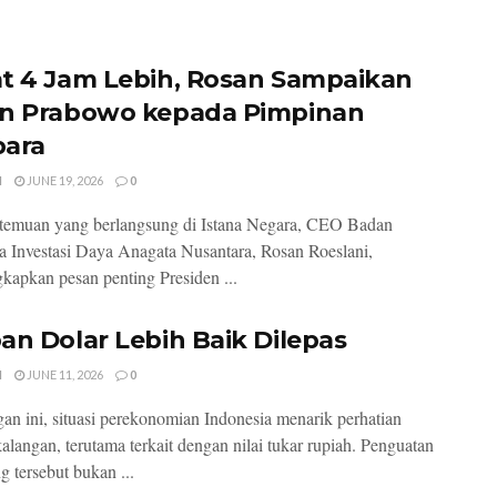
t 4 Jam Lebih, Rosan Sampaikan
n Prabowo kepada Pimpinan
ara
I
JUNE 19, 2026
0
temuan yang berlangsung di Istana Negara, CEO Badan
a Investasi Daya Anagata Nusantara, Rosan Roeslani,
apkan pesan penting Presiden ...
an Dolar Lebih Baik Dilepas
I
JUNE 11, 2026
0
an ini, situasi perekonomian Indonesia menarik perhatian
alangan, terutama terkait dengan nilai tukar rupiah. Penguatan
g tersebut bukan ...