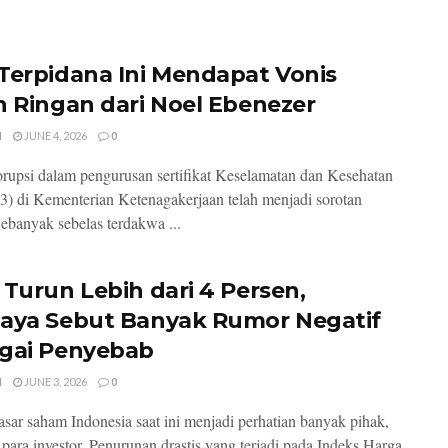
Terpidana Ini Mendapat Vonis
h Ringan dari Noel Ebenezer
I
JUNE 4, 2026
0
rupsi dalam pengurusan sertifikat Keselamatan dan Kesehatan
3) di Kementerian Ketenagakerjaan telah menjadi sorotan
Sebanyak sebelas terdakwa ...
 Turun Lebih dari 4 Persen,
aya Sebut Banyak Rumor Negatif
gai Penyebab
I
JUNE 3, 2026
0
pasar saham Indonesia saat ini menjadi perhatian banyak pihak,
 para investor. Penurunan drastis yang terjadi pada Indeks Harga