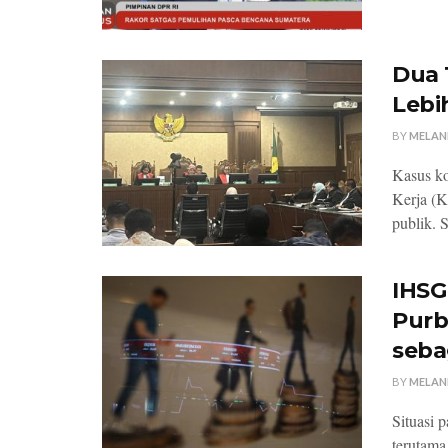
Dua 
Lebi
BY
MELAN
Kasus ko
Kerja (K
publik. 
IHSG
Purb
seba
BY
MELAN
Situasi 
terutama