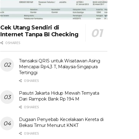
Cek Utang Sendiri di
Internet Tanpa BI Checking
0 SHARES
Transaksi QRIS untuk Wisatawan Asing
Mencapai Rp4,3 T, Malaysia-Singapura
Tertinggi
0 SHARES
Pasutri Jakarta Hidup Mewah Ternyata
Dari Rampok Bank Rp 194 M
0 SHARES
Dugaan Penyebab Kecelakaan Kereta di
Bekasi Timur Menurut KNKT
0 SHARES