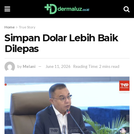
Home
True Story
Simpan Dolar Lebih Baik
Dilepas
by
Melani
June 11, 2026
Reading Time: 2 mins read