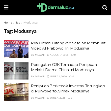
Home
Tag
Modusnya
Tag:
Modusnya
Pria Cimahi Ditangkap Setelah Membuat
Video AI Prabowo, Ini Modusnya
BY
MELANI
AUGUST 7, 2026
0
Peringatan OJK Terhadap Penipuan
Melalui Drama China Ini Modusnya
BY
MELANI
JUNE 21, 2026
0
Penipuan Berkedok Investasi Terungkap
di Purwokerto, Simak Modusnya
BY
MELANI
JUNE 4, 2026
0