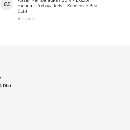
Alasan Pembentukan BUMN Ekspor
menurut Purbaya terkait Kebocoran Bea
Cukai
0 SHARES
y
& Diet