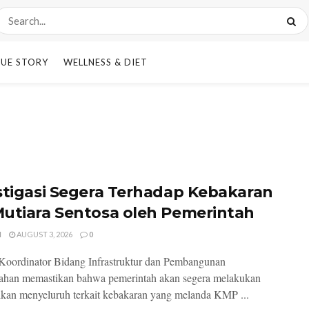
UE STORY
WELLNESS & DIET
stigasi Segera Terhadap Kebakaran
utiara Sentosa oleh Pemerintah
I
AUGUST 3, 2026
0
Koordinator Bidang Infrastruktur dan Pembangunan
ahan memastikan bahwa pemerintah akan segera melakukan
ikan menyeluruh terkait kebakaran yang melanda KMP ...