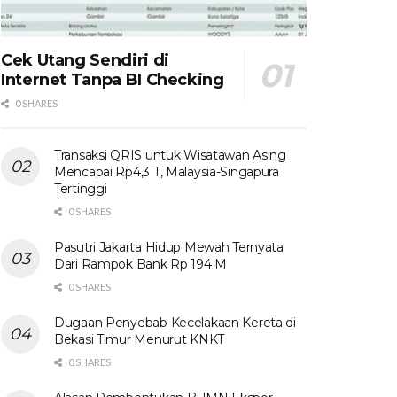
Cek Utang Sendiri di
Internet Tanpa BI Checking
0 SHARES
Transaksi QRIS untuk Wisatawan Asing
Mencapai Rp4,3 T, Malaysia-Singapura
Tertinggi
0 SHARES
Pasutri Jakarta Hidup Mewah Ternyata
Dari Rampok Bank Rp 194 M
0 SHARES
Dugaan Penyebab Kecelakaan Kereta di
Bekasi Timur Menurut KNKT
0 SHARES