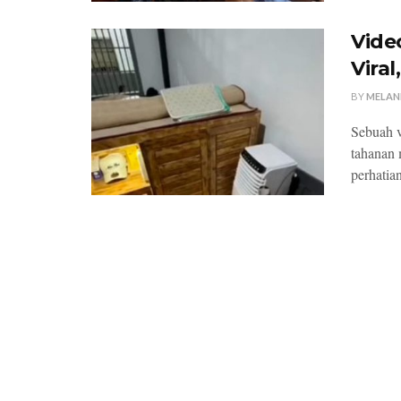
Vide
Vira
BY
MELAN
Sebuah v
tahanan 
perhatian