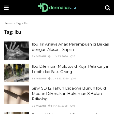
Home
Tag
Ibu
Tag:
Ibu
Ibu Tiri Aniaya Anak Perempuan di Bekasi
dengan Alasan Disiplin
BY
MELANI
JULY 15, 2026
0
Ibu Dilempar Molotov di Koja, Pelakunya
Lebih dari Satu Orang
BY
MELANI
JUNE 23, 2026
0
Siswi SD 12 Tahun Didakwa Bunuh Ibu di
Medan Dikenakan Hukuman 8 Bulan
Psikologi
BY
MELANI
MAY 31, 2026
0