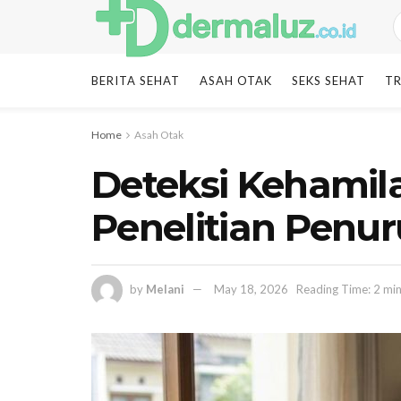
BERITA SEHAT
ASAH OTAK
SEKS SEHAT
TR
Home
Asah Otak
Deteksi Kehamil
Penelitian Penu
by
Melani
May 18, 2026
Reading Time: 2 mi