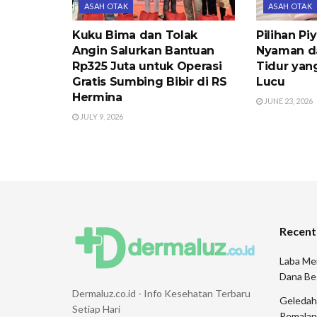
ASAH OTAK
ASAH OTAK
Kuku Bima dan Tolak
Pilihan P
Angin Salurkan Bantuan
Nyaman d
Rp325 Juta untuk Operasi
Tidur yan
Gratis Sumbing Bibir di RS
Lucu
Hermina
JUNE 23, 2026
JULY 9, 2026
Recent
Laba Men
Dana Be
Dermaluz.co.id - Info Kesehatan Terbaru
Geledah 
Setiap Hari
Pemalang