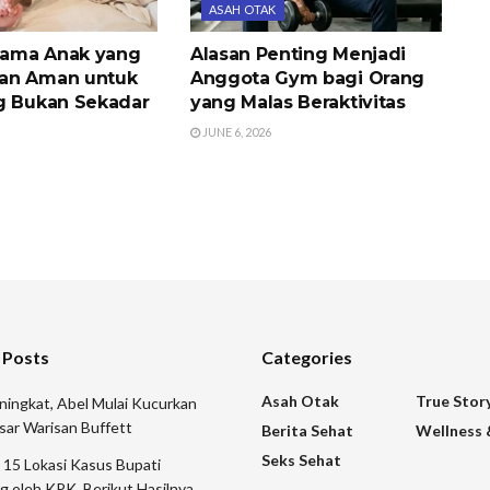
ASAH OTAK
iyama Anak yang
Alasan Penting Menjadi
an Aman untuk
Anggota Gym bagi Orang
g Bukan Sekadar
yang Malas Beraktivitas
JUNE 6, 2026
 Posts
Categories
Asah Otak
True Stor
ingkat, Abel Mulai Kucurkan
sar Warisan Buffett
Berita Sehat
Wellness 
Seks Sehat
15 Lokasi Kasus Bupati
 oleh KPK, Berikut Hasilnya