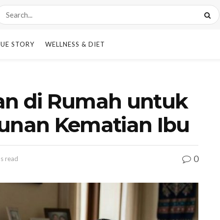
UE STORY
WELLNESS & DIET
an di Rumah untuk
runan Kematian Ibu
0
ns read