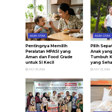
ASAH OTAK
ASAH OTAK
Pentingnya Memilih
Pilih Sepa
Peralatan MPASI yang
Anak yang
Aman dan Food Grade
Tumbuh K
untuk Si Kecil
yang Seha
JULY 30, 2026
JULY 22, 2026