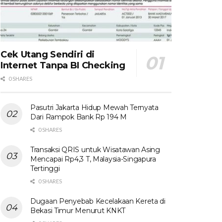
Cek Utang Sendiri di
Internet Tanpa BI Checking
0 SHARES
Pasutri Jakarta Hidup Mewah Ternyata
Dari Rampok Bank Rp 194 M
0 SHARES
Transaksi QRIS untuk Wisatawan Asing
Mencapai Rp4,3 T, Malaysia-Singapura
Tertinggi
0 SHARES
Dugaan Penyebab Kecelakaan Kereta di
Bekasi Timur Menurut KNKT