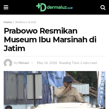
Home
Wellness & Diet
Prabowo Resmikan
Museum Ibu Marsinah di
Jatim
by
Melani
May 16, 2026
Reading Time: 2 mins read