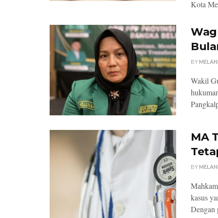
Kota Med
Wagu
Bula
BY
MELAN
Wakil Gu
hukuman 
Pangkalp
MA T
Teta
BY
MELAN
Mahkama
kasus ya
Dengan p