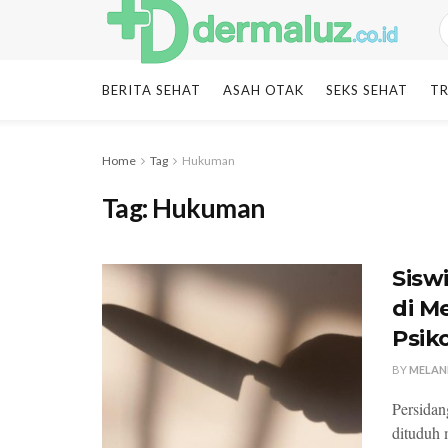
BERITA SEHAT
ASAH OTAK
SEKS SEHAT
TR
Home
Tag
Hukuman
Tag:
Hukuman
Sisw
di M
Psik
BY
MELAN
Persidan
dituduh