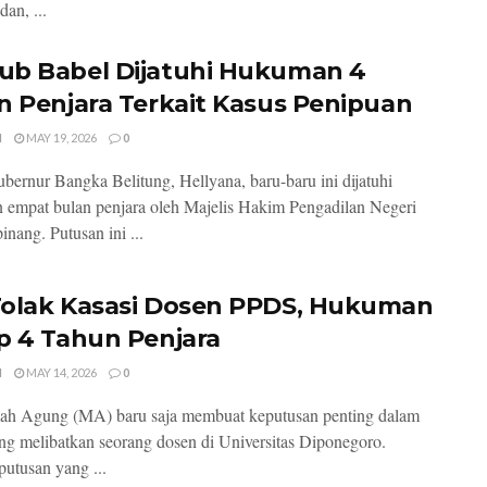
an, ...
b Babel Dijatuhi Hukuman 4
n Penjara Terkait Kasus Penipuan
I
MAY 19, 2026
0
bernur Bangka Belitung, Hellyana, baru-baru ini dijatuhi
empat bulan penjara oleh Majelis Hakim Pengadilan Negeri
inang. Putusan ini ...
olak Kasasi Dosen PPDS, Hukuman
p 4 Tahun Penjara
I
MAY 14, 2026
0
h Agung (MA) baru saja membuat keputusan penting dalam
ng melibatkan seorang dosen di Universitas Diponegoro.
utusan yang ...