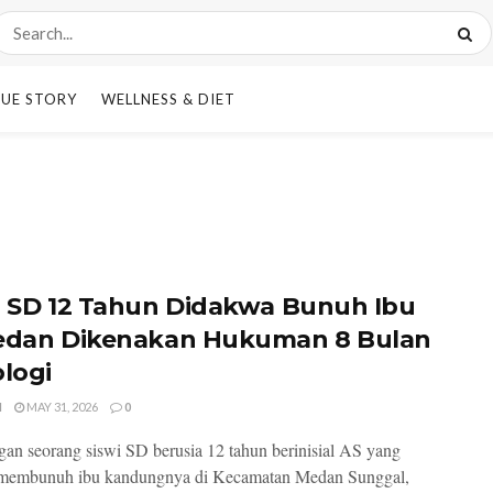
UE STORY
WELLNESS & DIET
i SD 12 Tahun Didakwa Bunuh Ibu
edan Dikenakan Hukuman 8 Bulan
ologi
I
MAY 31, 2026
0
gan seorang siswi SD berusia 12 tahun berinisial AS yang
 membunuh ibu kandungnya di Kecamatan Medan Sunggal,