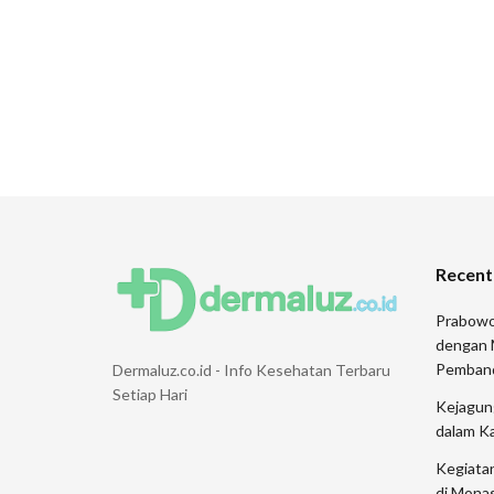
Recent
Prabowo
dengan 
Pemban
Dermaluz.co.id - Info Kesehatan Terbaru
Setiap Hari
Kejagung
dalam K
Kegiata
di Monas